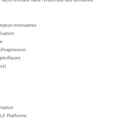
e façon efficace dans l’ensemble des domaines.
nimation motivantes
aluation
ge
t d’expression
spécifiques
tos)
rmation
FLE Platforme