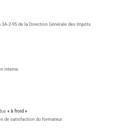
n 3A-2-95 de la Direction Générale des Impôts
en interne
ndus
« à froid »
on de satisfaction du formateur.